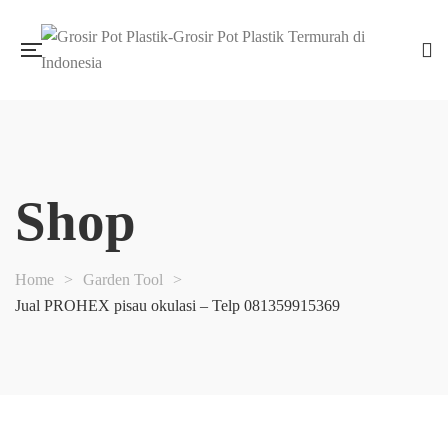
Shop
Home
>
Garden Tool
>
Jual PROHEX pisau okulasi – Telp 081359915369