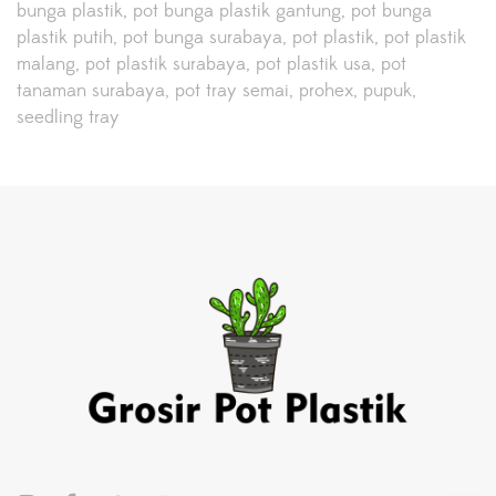
bunga plastik
pot bunga plastik gantung
pot bunga
plastik putih
pot bunga surabaya
pot plastik
pot plastik
malang
pot plastik surabaya
pot plastik usa
pot
tanaman surabaya
pot tray semai
prohex
pupuk
seedling tray