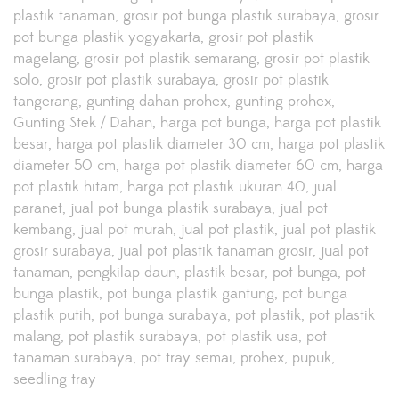
plastik tanaman
grosir pot bunga plastik surabaya
grosir
pot bunga plastik yogyakarta
grosir pot plastik
magelang
grosir pot plastik semarang
grosir pot plastik
solo
grosir pot plastik surabaya
grosir pot plastik
tangerang
gunting dahan prohex
gunting prohex
Gunting Stek / Dahan
harga pot bunga
harga pot plastik
besar
harga pot plastik diameter 30 cm
harga pot plastik
diameter 50 cm
harga pot plastik diameter 60 cm
harga
pot plastik hitam
harga pot plastik ukuran 40
jual
paranet
jual pot bunga plastik surabaya
jual pot
kembang
jual pot murah
jual pot plastik
jual pot plastik
grosir surabaya
jual pot plastik tanaman grosir
jual pot
tanaman
pengkilap daun
plastik besar
pot bunga
pot
bunga plastik
pot bunga plastik gantung
pot bunga
plastik putih
pot bunga surabaya
pot plastik
pot plastik
malang
pot plastik surabaya
pot plastik usa
pot
tanaman surabaya
pot tray semai
prohex
pupuk
seedling tray