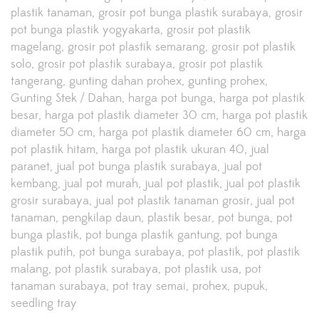
plastik tanaman
grosir pot bunga plastik surabaya
grosir
pot bunga plastik yogyakarta
grosir pot plastik
magelang
grosir pot plastik semarang
grosir pot plastik
solo
grosir pot plastik surabaya
grosir pot plastik
tangerang
gunting dahan prohex
gunting prohex
Gunting Stek / Dahan
harga pot bunga
harga pot plastik
besar
harga pot plastik diameter 30 cm
harga pot plastik
diameter 50 cm
harga pot plastik diameter 60 cm
harga
pot plastik hitam
harga pot plastik ukuran 40
jual
paranet
jual pot bunga plastik surabaya
jual pot
kembang
jual pot murah
jual pot plastik
jual pot plastik
grosir surabaya
jual pot plastik tanaman grosir
jual pot
tanaman
pengkilap daun
plastik besar
pot bunga
pot
bunga plastik
pot bunga plastik gantung
pot bunga
plastik putih
pot bunga surabaya
pot plastik
pot plastik
malang
pot plastik surabaya
pot plastik usa
pot
tanaman surabaya
pot tray semai
prohex
pupuk
seedling tray