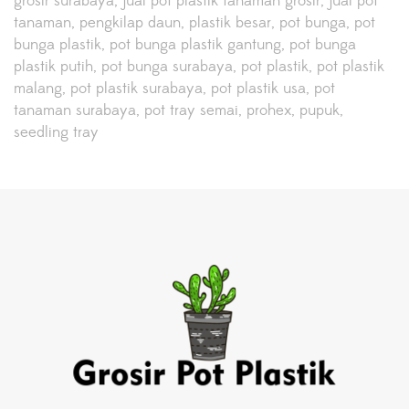
grosir surabaya
jual pot plastik tanaman grosir
jual pot
tanaman
pengkilap daun
plastik besar
pot bunga
pot
bunga plastik
pot bunga plastik gantung
pot bunga
plastik putih
pot bunga surabaya
pot plastik
pot plastik
malang
pot plastik surabaya
pot plastik usa
pot
tanaman surabaya
pot tray semai
prohex
pupuk
seedling tray