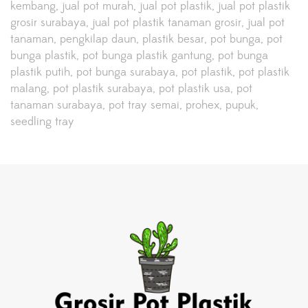
kembang
jual pot murah
jual pot plastik
jual pot plastik
grosir surabaya
jual pot plastik tanaman grosir
jual pot
tanaman
pengkilap daun
plastik besar
pot bunga
pot
bunga plastik
pot bunga plastik gantung
pot bunga
plastik putih
pot bunga surabaya
pot plastik
pot plastik
malang
pot plastik surabaya
pot plastik usa
pot
tanaman surabaya
pot tray semai
prohex
pupuk
seedling tray