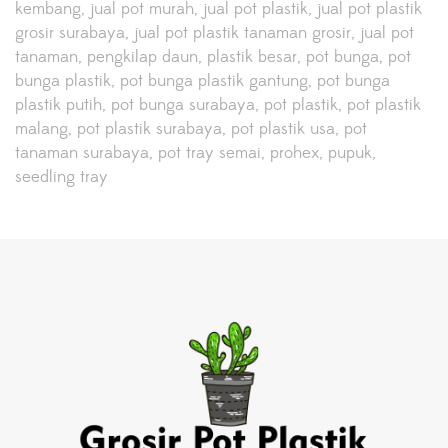
kembang
jual pot murah
jual pot plastik
jual pot plastik
grosir surabaya
jual pot plastik tanaman grosir
jual pot
tanaman
pengkilap daun
plastik besar
pot bunga
pot
bunga plastik
pot bunga plastik gantung
pot bunga
plastik putih
pot bunga surabaya
pot plastik
pot plastik
malang
pot plastik surabaya
pot plastik usa
pot
tanaman surabaya
pot tray semai
prohex
pupuk
seedling tray