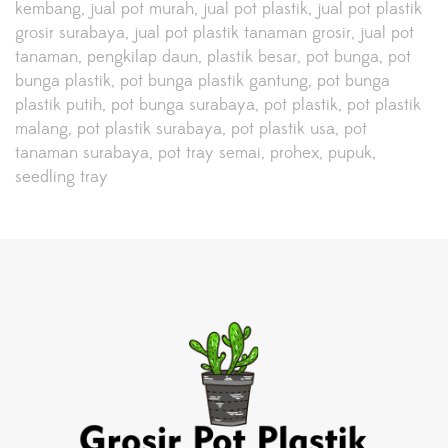
kembang
jual pot murah
jual pot plastik
jual pot plastik
grosir surabaya
jual pot plastik tanaman grosir
jual pot
tanaman
pengkilap daun
plastik besar
pot bunga
pot
bunga plastik
pot bunga plastik gantung
pot bunga
plastik putih
pot bunga surabaya
pot plastik
pot plastik
malang
pot plastik surabaya
pot plastik usa
pot
tanaman surabaya
pot tray semai
prohex
pupuk
seedling tray