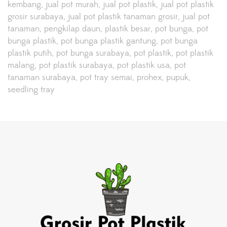
kembang
jual pot murah
jual pot plastik
jual pot plastik
grosir surabaya
jual pot plastik tanaman grosir
jual pot
tanaman
pengkilap daun
plastik besar
pot bunga
pot
bunga plastik
pot bunga plastik gantung
pot bunga
plastik putih
pot bunga surabaya
pot plastik
pot plastik
malang
pot plastik surabaya
pot plastik usa
pot
tanaman surabaya
pot tray semai
prohex
pupuk
seedling tray