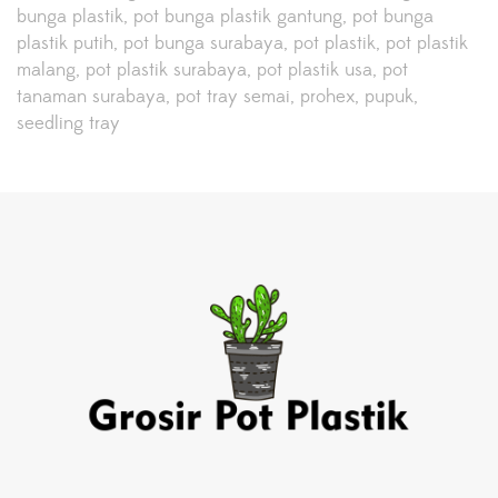
bunga plastik
pot bunga plastik gantung
pot bunga
plastik putih
pot bunga surabaya
pot plastik
pot plastik
malang
pot plastik surabaya
pot plastik usa
pot
tanaman surabaya
pot tray semai
prohex
pupuk
seedling tray