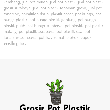
kembang
jual pot murah
jual pot plastik
jual pot plastik
grosir surabaya
jual pot plastik tanaman grosir
jual pot
tanaman
pengkilap daun
plastik besar
pot bunga
pot
bunga plastik
pot bunga plastik gantung
pot bunga
plastik putih
pot bunga surabaya
pot plastik
pot plastik
malang
pot plastik surabaya
pot plastik usa
pot
tanaman surabaya
pot tray semai
prohex
pupuk
seedling tray