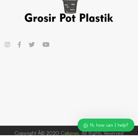
Hi, how can I help?
Copyright Â© 2020
Cakpras
. All Rights Reserved