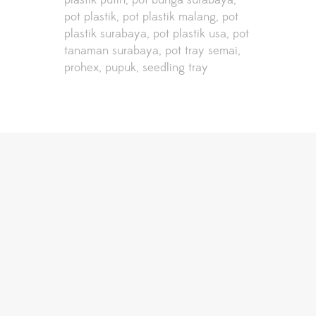
plastik putih
pot bunga surabaya
pot plastik
pot plastik malang
pot
plastik surabaya
pot plastik usa
pot
tanaman surabaya
pot tray semai
prohex
pupuk
seedling tray