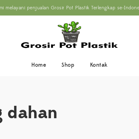
mi melayani penjualan Grosir Pot Plastik Terlengkap se-Indone
Home
Shop
Kontak
g dahan