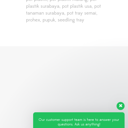
plastik surabaya
pot plastik usa
pot
tanaman surabaya
pot tray semai
prohex
pupuk
seedling tray
Our customer support team is here to answer your
questions. Ask us anything!